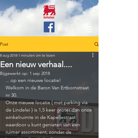
Post
8 aug 2018
1 minuten om te lezen
Een nieuw verhaal....
Bijgewerkt op:
1 sep 2018
... op een nieuwe locatie!
Welkom in de Baron Van Ertbornstraat 
nr 30.
Onze nieuwe locatie ( met parking via 
de Lindelei ) is 1,5 keer groter dan onze 
winkelruimte in de Kapellestraat 
waardoor u kunt genieten van een 
ruimer assortiment, zonder de 