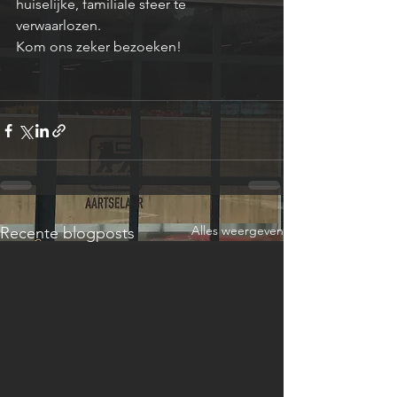
huiselijke, familiale sfeer te 
verwaarlozen.
Kom ons zeker bezoeken!
Alles weergeven
Recente blogposts