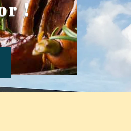
or !
N