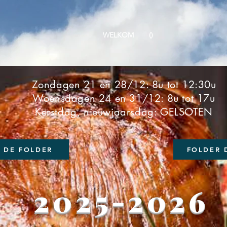
WELKOM
()
Zondagen 21 en 28/12: 8u tot 12:30u
Woensdagen 24 en 31/12: 8u tot 17u
Kerstdag, nieuwjaarsdag: GELSOTEN
K DE FOLDER
FOLDER
2025-2026